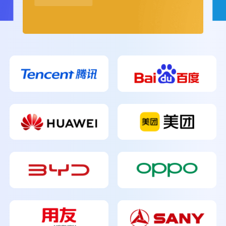
活动管理
多渠道宣发
智慧提醒
医美直播
评分排名
成绩公布
教学互动
用户转化运营
学员积分
智慧提醒
高清稳定
超低延时
远程问诊
异地连线
客
户
案
时长统计
可视化图表
例
产品营销
直播带货
客
户
案
客
例
户
案
例