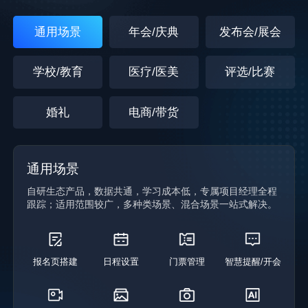
快手
形
合，
等公
式
支持
通用场景
年会/庆典
发布会/展会
域流
直
多类
量平
播
票种
台
拍
设
学校/教育
医疗/医美
评选/比赛
摄
置，
多
智能
婚礼
电商/带货
平
参会
台
提醒
咨
推
询
线
流
客
上、
通用场景
分
服
线
发
下、
自研生态产品，数据共通，学习成本低，专属项目经理全程
数据
融合
跟踪；适用范围较广，多种类场景、混合场景一站式解决。
加
活动
密、
办会
实时
难题
监控
一站
报名页搭建
日程设置
门票管理
智慧提醒/开会
审
式解
核，
决
全面