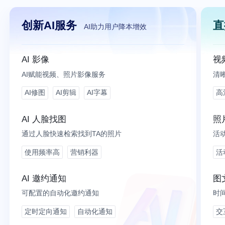
创新AI服务
直
AI助力用户降本增效
AI 影像
视
AI赋能视频、照片影像服务
清
AI修图
AI剪辑
AI字幕
高
AI 人脸找图
照
通过人脸快速检索找到TA的照片
活
使用频率高
营销利器
活
AI 邀约通知
图
可配置的自动化邀约通知
时
定时定向通知
自动化通知
交