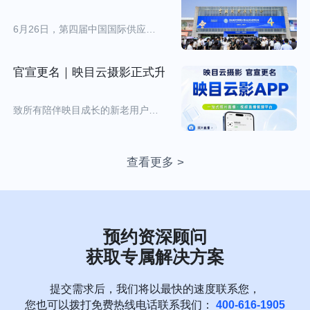
【1+1+N】活动框架，即一场开幕
专属 Skill V1.0！ ![Description]
式、一场“数字友好城市建设全球对
智慧通知
嘉宾接待
智慧派座
展会推广
(https://s.tuwenzhibo.com//gw/image/jpeg/20260713/015151/1UleB
话会”主论坛、N场专题论坛和全年
6月26日，第四届中国国际供应链
映目直播Skill可以完成哪些工作？
度系列活动。 ![Description]
促进博览会（简称：链博会）在北
它要如何用起来？一起来看AI如何
(https://s.tuwenzhibo.com//gw/image/jpeg/20260709/055727/1YaX4
京中国国际展览中心完美落幕。 本
自己创建一场直播！ **01 一句话管
**亮点抢先看** **重磅全球化成果发
届链博会以“链接世界，共创未来”
直播间** **1 如何快速搭建一场发布
多会场导播
讲解回放
官宣更名｜映目云摄影正式升级为映目云影，全新版本焕
布** ▶ 报告一：《全球数字经济城
为主题，吸引了来自85个国家、地
会直播间？** 现在，你只需要对映
市发展报告》 ▶ 报告二：《全球数
区及国际组织的676家企业和机构
目直播Skill输入直播间创建指令，
字经济灯塔案例》 ▶ 报告三：《全
参展，连同上下游合作伙伴，实际
AI就会自动在映目后台完成直播间
致所有陪伴映目成长的新老用户、
球数字友好城市评价指引》 **首发
参展商超1200家，多家企业通过
客
搭建，生成观看链接并同步给你。
合作伙伴： 初心不改，焕新前行！
首秀展现数字创新力量** 大会设置
“链博首发站”集中展示一批新产
户
原本需要一两个小时准备的工作，
为进一步升级品牌服务体系、拓宽
专属新技术首发首秀平台，集中展
品、新技术、新服务和新场景。 *
案
现在10分钟搞定，还能把时间省下
产品服务边界，适配全场景活动影
示全球前沿数字科技成果： ▶ 通用
以下【链博会】图片皆来自 -映目
例
查看更多 >
来检查直播流程和物料准备。
像数智化服务需求，原「映目云摄
世界模型、全栈自研仿真技术、人
云摄影相册- ![Description]
👉 指令 I 快速创建直播间 帮我创
影」APP正式更名为「映目云
形机器人新品现场首发； !
(https://s.tuwenzhibo.com//gw/image/jpeg/20260629/024753/1YaX4L
建一场明天上午10点的产品发布会
影」，品牌全面迭代升级，开启综
[Description]
作为全球首个以供应链为主题的国
直播间，标题是“2026夏季新品首
合影像服务全新篇章！ !
(https://s.tuwenzhibo.com//gw/image/jpeg/20260709/055811/1YaX4
家级展会，本届链博会全面升级，
发”。 ![Description]
[Description]
▶ 数字医疗展区集中展示 AI 多模
被业界誉为【数智链博元年】。 !
(https://s.tuwenzhibo.com//gw/image/png/20260713/015308/2EGL
(https://s.tuwenzhibo.com//gw/image/jpeg/20260622/033119/3DP4
预约资深顾问
态诊疗、中医大模型、智能医疗检
[Description]
**2 直播计划有变？** 👉 指令 I 修
**01** **新版本上线 功能体验全面
测设备、互联网医院解决方案； !
(https://s.tuwenzhibo.com//gw/image/jpeg/20260629/024848/1YaX4
获取专属解决方案
改直播间 帮我把“2026夏季新品首
优化** 伴随品牌更名，映目云影
[Description]
**01聚焦三大核心领域 链接未来**
发”直播间的开始时间推迟半小时；
iOS 2.9.1版本已正式发布！本次版
(https://s.tuwenzhibo.com//gw/image/png/20260709/055823/4QKZ
本届链博会上，中国中化特设专属
![Description]
本围绕传图稳定性、操作流畅度、
提交需求后，我们将以最快的速度联系您，
![Description]
展台，以“材料赋能 链接未来”为主
(https://s.tuwenzhibo.com//gw/image/png/20260713/015402/1gnJyg
画质体验三大核心维度全面优化，
(https://s.tuwenzhibo.com//gw/image/png/20260709/055833/1F4Z1
您也可以拨打免费热线电话联系我们：
400-616-1905
题，紧扣未来产业前沿，系统呈现
对于不再需要的直播间，直接通过
解决用户使用痛点，升级操作体