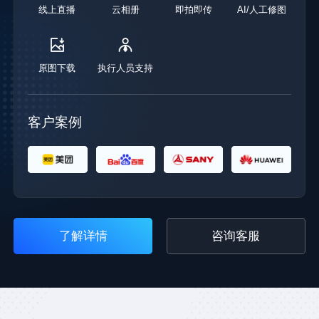
保障
线上直播
云相册
即拍即传
AI/人工修图
直播
安全
咨
询
原图下载
执行人员支持
客
服
咨
询
客户案例
客
服
了解详情
咨询客服