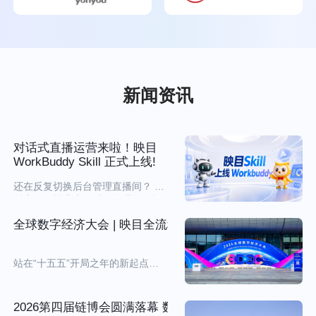
年会预热
品牌宣传
现场直播
虚拟舞台
大屏互动
趣味游戏
创意道具
多地连线
新闻资讯
视频剪辑
二次宣发
对话式直播运营来啦！映目
WorkBuddy Skill 正式上线!
还在反复切换后台管理直播间？ 直
客
播完还要耗费大量时间整理复盘报
户
表？ 繁琐重复工作，让你的直播运
全球数字经济大会 | 映目全流程定制化助推千人数字医
案
营又累又耗时！别急，映目直播
例
Skill来了！ 企业在 WorkBuddy 工
作台通过自然语言对话，即可完成
站在“十五五”开局之年的新起点
直播间查询、创建、管理、数据复
报名页搭建
日程设置
信息收集
人员管理
上，2026全球数字经济大会于7月2
盘全流程管理，AI搞定繁琐操作，
日至5日在国家会议中心举行，以智
让直播运营变得更简单、更高效！
惠无界、数联全球为主题，设置
2026第四届链博会圆满落幕 数字技术赋能前沿产业智慧
映目直播正式上线腾讯 WorkBuddy