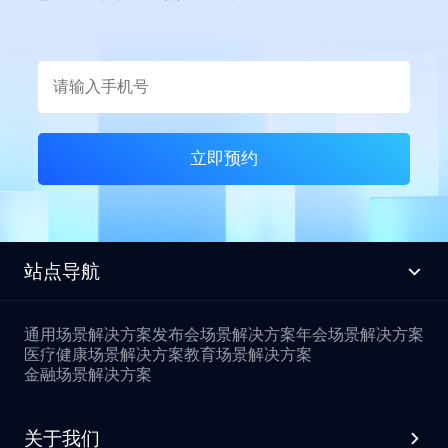
▶ 同步举办AIGC 全球挑战赛、全
化工新材料在未来智造、未来交
对话进行安全关闭或删除，需提供
验： ![Description]
球 OPC 共创节，汇聚 AI 开发者、
通、未来生活三大核心领域的创新
直播间ID及二次确认标题以防误操
(https://s.tuwenzhibo.com//gw/image/jpeg/20260622/033258/2KjIHg
行业企业开展技术共创、路演对
解决方案，全面展现中国中化以全
作，管理更安心。 **3 想随时知道
优化FTP传图机制：新增断开提示
接。 ![Description]
产业链布局与前沿技术创新能力，
直播间数据状况？** 直播过程中，
弹窗，若传图过程中出现连接中
(https://s.tuwenzhibo.com//gw/image/png/20260709/055845/2Uauci
助力未来新兴产业蓬勃发展。 !
无需切后台即可实时掌握直播间动
断，相机正常状态下再次拍照即可
![Description]
[Description]
态。 👉 指令 I 实时数据反馈 “现在
自动激活重连，无需手动操作，大
(https://s.tuwenzhibo.com//gw/image/png/20260709/055855/2U5J3
(https://s.tuwenzhibo.com//gw/image/png/20260629/024952/jTjpSe
直播间在线多少人？”、“互动怎么
幅提升传图稳定性； 提速有线连接
本届大会大会由北京市人民政府、
中国中化是国务院国资委监管的国
样？” 实时观看数据、互动峰值等
读图：取消有线连接读图loading等
立即预约
中国国家互联网信息办公室、中国
有重要骨干企业，全球化运营的综
关键指标立刻反馈。直播结束后，
待流程，设备连接相机后可立即读
国家数据局、新华通讯社等联合主
合性化工企业，业务范围覆盖生命
也能通过对话快速调取整场直播的
取图片，告别卡顿等待，操作更流
办，迎来了更高站位、更硬内核、
科学、材料科学、石油化工、环境
详细可视化数据报告，无需在后台
畅； 相册照片标签检索：自定义创
更潮体验的崭新面貌，不再仅仅是
科学等八大领域、遍及150多个国
翻找。 **02 销售分析 数据统计 经
建活动专属标签，为对应照片表计
一场年度会议，而是北京向全球数
家和地区，拥有15家境内外上市公
营动态一目了然** 直播效果好不
已创建标签，精细化管理海量活动
字经济标杆城市目标发起总攻的集
司。此次亮相链博会，既是中国中
好？数据反馈最真实。映目直播
图片，方便观众快速筛选所需照
站点导航
结号，更是中国为全球数字治理贡
化创新成果的集中展示，也是公司
WorkBuddy Skill V1.0深度集成映
片。 相册背景音乐：全新升级相册
献智慧的新方案。 ![Description]
主动履行央企责任、助力全球供应
目直播数据分析能力，让你随时随
背景音乐自定义功能，解锁沉浸式
(https://s.tuwenzhibo.com//gw/image/jpeg/20260709/055920/1YaX4L
链稳定的重要举措。 ![Description]
地掌握核心指标。 ![Description]
相册浏览新体验，平台支持为不同
**01** **数字医疗论坛 聚焦 AI 医疗
通用场景解决方案
发布会场景解决方案
年会场景解决方案
(https://s.tuwenzhibo.com//gw/image/jpeg/20260629/025011/1mWzj
(https://s.tuwenzhibo.com//gw/image/jpeg/20260713/015750/2Ll6Q
活动相册自定义搭配背景音乐，进
生态创新** 作为大会专题论坛之
![Description]
医疗健康场景解决方案
教育场景解决方案
*多维度数据查询*：想知道最近一
一步拔高活动影像交付的整体质
一，2026全球数字经济大会中国数
(https://s.tuwenzhibo.com//gw/image/jpeg/20260629/025034/16Wdk
金融场景解决方案
周的表现？问一句“过去7天我的直
感。 **02** **照片&视频直播双核驱
字医疗论坛（CDHC）暨第三届朝
**02数字影像赋能 打造高品质视觉
播数据怎么样”，AI 即刻呈现开设直
动** 映目云影由映目云摄影迭代升
阳区数字医疗产业发展论坛，将于7
传播** 为精准传递中化理念、提升
播间数、总访问人数、访问次数、
级而来，是映目AI数智办会体系下
月5日举行。 ![Description]
品牌声量，中国中化指定专业影像
分享次数及直播收益等关键概况，
的核心影像服务产品，依托映目深
关于我们
(https://s.tuwenzhibo.com//gw/image/jpeg/20260709/055946/2nU1ls