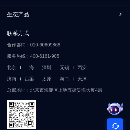
照片直播平台映目作为官方影像技
并附带趋势摘要，助你快速复盘。
耕会议活动数智化领域技术积淀，
本次论坛以策源·场景·生态为主
术合作服务商，提供全链路的专业
*深度销售分析*：针对带货场景，
映目云影打破单一静态影像局限，
题，聚焦AI原生医疗、场景创新、
影像支持。 **1 照片直播** 边拍边
支持详细的销售分析。你可以查询
实现照片直播与视频直播双核心能
生态产品
数据转化生态构建等议题，依托朝
传：依托云端技术，映目云摄影实
特定时间段内的“下单订单数”、“成
力的深度融合。 聚焦全场景活动影
阳区数字医疗概念验证中心及场景
现了即拍-即传-即修-即享的高效工
交金额”、“转化率”以及“首购/复购
像服务，映目云影全面打通照片/视
开放机制，加快创新成果在真实医
作流程。现场摄影师拍摄照片秒级
用户数”。无论是评估单场直播的带
频影像采集、云端实时上传、智能
联系方式
疗体系中的验证转化，推动形成可
上传至云端专属相册，观众只需扫
货能力，还是分析长期的用户购买
修图、内容管理、直播分发、视频
复制、可推广的数字医疗发展路
描展台二维码，即可在手机端实时
行为，都能信手拈来。 *精细化直
推流、运营交付及团队协作的全链
径。 大会将汇聚来自全国各地的医
获取高清现场大图。未能场客户与
合作咨询：010-60609868
播间报表*：需要对比不同直播间的
路闭环，真正满足企业及服务商从
疗机构、科研与高等院校、医药与
观众实时云端观展，提升中国中化
表现？通过指令筛选特定分组或创
小型活动到大型盛典的全维度影像
数字创新企业、投资机构、政府主
展台在社交媒体的传播效率。 !
服务热线：400-6161-905
建人，AI 将列出包括消耗流量、
直播需求，打造一站式综合影像服
管部门及主流媒体等千余位嘉宾，
[Description]
UV、PV、分享次数及最后推流时
务解决方案。 ![Description]
共同探讨AI医药健康前沿进展，推
(https://s.tuwenzhibo.com//gw/image/png/20260629/025355/22uhs
间在内的详细列表，为优化运营策
(https://s.tuwenzhibo.com//gw/image/jpeg/20260622/033438/pNUhQ
北京
上海
深圳
无锡
西安
动数字医疗创新成果加快从技术探
人脸识别：为进一步提升展台观众
略提供坚实依据。 **03 安全可控
目前，该平台广泛适配会议会展、
索走向场景应用、从单点突破走向
互动体验与检索效率，映目云相册
交互体验** 映目在设计 Skill 时特别
行业峰会、品牌发布会、企业年
济南
吕梁
太原
海口
天津
协同发展。 **02** **映目定制化 赋
启用人脸识别（找我）功能，观众
加入了安全机制。 在执行关闭/删除
会、体育赛事、校园活动、婚礼庆
能论坛高效落地** 为确保主办方、
只需上传个人正面照片，系统便能
直播间等高风险操作前，AI 会强制
典、政企会议等全品类场景，助力
总部地址：北京市海淀区上地五街昊海大厦4层
嘉宾及观众获得极致数字化参会体
以秒级速度在海量图片中精准锁定
要求用户核对直播间标题并进行二
影像服务团队与企业运营人员高效
验，本次数字医疗论坛由映目提供
所有出镜照片，轻松获取专属高光
次确认，有效防止误操作带来的损
完成各类活动的融媒体直播落地，
全流程数智化办会服务。 通过定制
时刻。 相册分区：平台支持照片分
失。同时，对于删除操作，系统会
大幅提升服务效率与客户交付体
化搭建活动微站，深度聚合会议介
区展示，将现场照片按不同日期和
明确提示不可恢复，确保每一次指
验。 **03** **硬核实力 千万场次信
绍、组织架构、报名注册、会议日
核心内容进行精细化分类，方便观
令都清晰、准确。 **04 如何接入？
赖之选** 多年深耕，匠心打磨！从
程、嘉宾阵容、座位查询、会议直
众快速定位并浏览相关照片。 !
只需四步安装 ** ▶︎ 【前置条件】
映目云摄影到映目云影，平台始终
播、图片直播等核心板块，全方位
[Description]
注册映目直播账号映目官网：
以硬核技术、稳定服务、极致画质