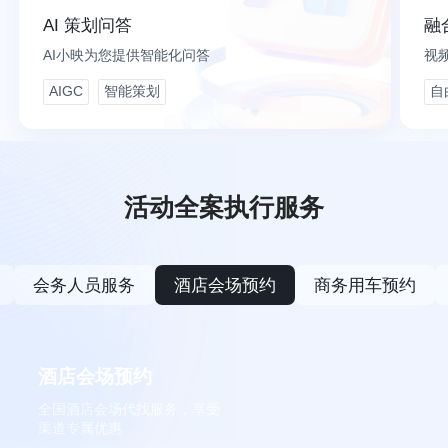
AI 策划问答
融
AI小映为您提供智能化问答
视
AIGC
智能策划
自
嘉宾接待
电商直播
平台引流
微站管理
照片直播
私域转化
大屏互动
活动全案执行服务
企
全
全
业
流
域
级
程
精
会务人员服务
酒店会场预约
商务用车预约
视
数
准
频
字
引
直
化
流
播
活
获
酒店会场预约
云
动
客
全国酒店会场代找服务，享受
平
办
渠道专属优惠
台
会
多