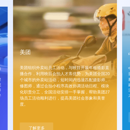
直播带货
边看边买
商品推送
线上下单
电子请柬
新人祝福
结婚随礼
实时直播
商品导购
商品管理
订单管理
物流跟踪
美团
亲朋连线
婚礼跟拍
精致修图
云端存储
营收数据
销量排行
美团组织外卖站员工活动，与映目开展年框摄影直
为
播合作，利用映目会拍人才库优势，为美团全国20
虚
个城市的外卖站活动，短时间内迅速匹配摄影师、
现
修图师，通过会拍小程序高效协调活动日程、模块
客
录制剪辑
花絮分享
得
赛事发布
参赛企业管理
智慧提醒
智慧签到
化职责分工，全国活动安排一手掌握，帮助美团27
户
好
场员工活动顺利进行，提高美团社会形象和美誉
案
度。
例
参赛评选
多地连线
线上打分
评委签字
互动课堂
文件上传
课件演示
屏幕共享
了解更多