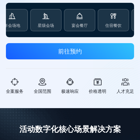
平
种
台
渠
专
道
业
分
地
星级会场
宴会餐厅
住宿餐饮
机场车站附
直
官网
享
播
搭
直
设
建、
播
备
日程
前往预约
间
保
规
引
障
划、
流
全
报名
获
国
表
客
范
单、
打通
围
嘉宾
公众
全案服务
全国范围
极速响应
价格透明
人才充足
提
管
号、
供
理，
官
执
一键
网、
行
发布
视频
团
免
号、
队
费/
活动数字化核心场景解决方案
抖
多
付费
音、
种
票组