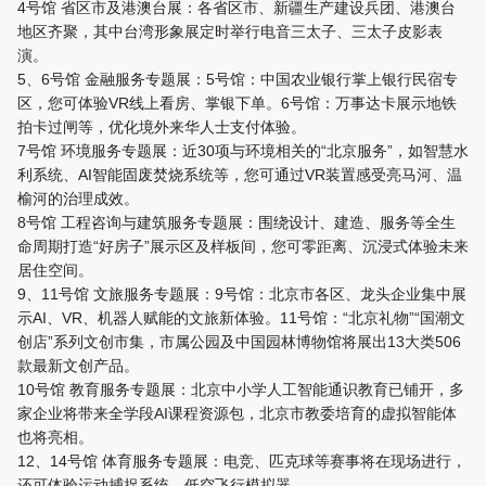
4号馆 省区市及港澳台展：各省区市、新疆生产建设兵团、港澳台
地区齐聚，其中台湾形象展定时举行电音三太子、三太子皮影表
演。
5、6号馆 金融服务专题展：5号馆：中国农业银行掌上银行民宿专
区，您可体验VR线上看房、掌银下单。6号馆：万事达卡展示地铁
拍卡过闸等，优化境外来华人士支付体验。
7号馆 环境服务专题展：近30项与环境相关的“北京服务”，如智慧水
利系统、AI智能固废焚烧系统等，您可通过VR装置感受亮马河、温
榆河的治理成效。
8号馆 工程咨询与建筑服务专题展：围绕设计、建造、服务等全生
命周期打造“好房子”展示区及样板间，您可零距离、沉浸式体验未来
居住空间。
9、11号馆 文旅服务专题展：9号馆：北京市各区、龙头企业集中展
示AI、VR、机器人赋能的文旅新体验。11号馆：“北京礼物”“国潮文
创店”系列文创市集，市属公园及中国园林博物馆将展出13大类506
款最新文创产品。
10号馆 教育服务专题展：北京中小学人工智能通识教育已铺开，多
家企业将带来全学段AI课程资源包，北京市教委培育的虚拟智能体
也将亮相。
12、14号馆 体育服务专题展：电竞、匹克球等赛事将在现场进行，
还可体验运动捕捉系统、低空飞行模拟器。